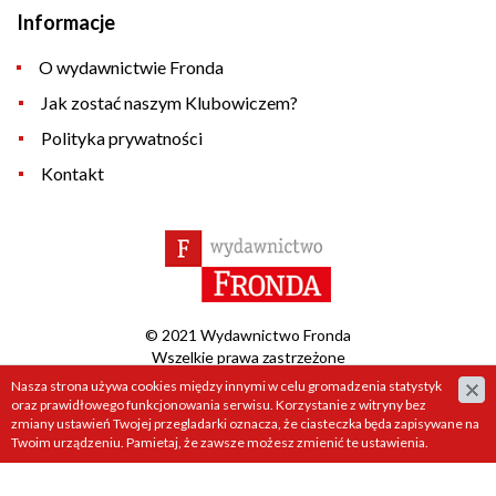
Informacje
O wydawnictwie Fronda
Jak zostać naszym Klubowiczem?
Polityka prywatności
Kontakt
© 2021 Wydawnictwo Fronda
Wszelkie prawa zastrzeżone
Nasza strona używa cookies między innymi w celu gromadzenia statystyk
Projekt &
cms
:
www.zstudio.pl
oraz prawidłowego funkcjonowania serwisu. Korzystanie z witryny bez
zmiany ustawień Twojej przegladarki oznacza, że ciasteczka będa zapisywane na
Twoim urządzeniu. Pamietaj, że zawsze możesz zmienić te ustawienia.