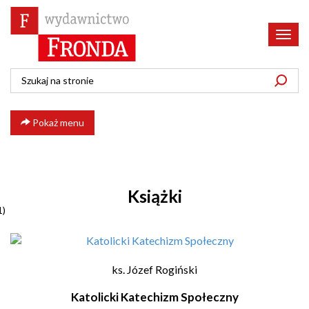
Poka
menu
Pokaż menu
Książki
1)
ks. Józef Rogiński
Katolicki Katechizm Społeczny