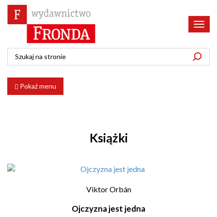
Poka
menu
Pokaż menu
Książki
Viktor Orbán
Ojczyzna jest jedna