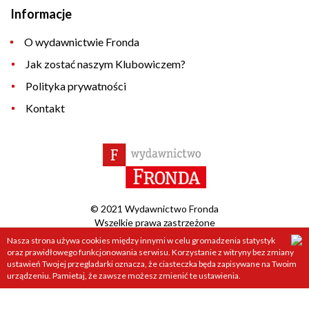
Informacje
O wydawnictwie Fronda
Jak zostać naszym Klubowiczem?
Polityka prywatności
Kontakt
© 2021 Wydawnictwo Fronda
Wszelkie prawa zastrzeżone
Nasza strona używa cookies między innymi w celu gromadzenia statystyk
Projekt &
cms
:
www.zstudio.pl
oraz prawidłowego funkcjonowania serwisu. Korzystanie z witryny bez zmiany
ustawień Twojej przegladarki oznacza, że ciasteczka będa zapisywane na Twoim
urządzeniu. Pamietaj, że zawsze możesz zmienić te ustawienia.