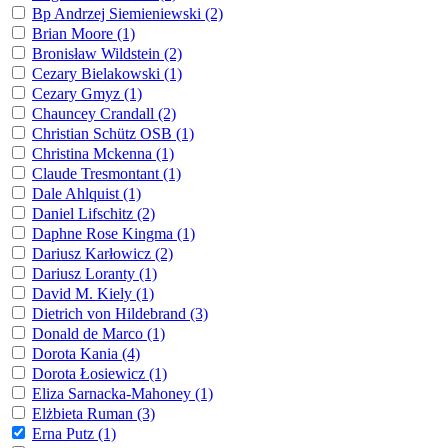
Bp Andrzej Siemieniewski (2)
Brian Moore (1)
Bronisław Wildstein (2)
Cezary Bielakowski (1)
Cezary Gmyz (1)
Chauncey Crandall (2)
Christian Schütz OSB (1)
Christina Mckenna (1)
Claude Tresmontant (1)
Dale Ahlquist (1)
Daniel Lifschitz (2)
Daphne Rose Kingma (1)
Dariusz Karłowicz (2)
Dariusz Loranty (1)
David M. Kiely (1)
Dietrich von Hildebrand (3)
Donald de Marco (1)
Dorota Kania (4)
Dorota Łosiewicz (1)
Eliza Sarnacka-Mahoney (1)
Elżbieta Ruman (3)
Erna Putz (1)