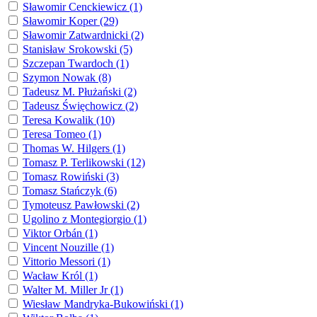
Sławomir Cenckiewicz (1)
Sławomir Koper (29)
Sławomir Zatwardnicki (2)
Stanisław Srokowski (5)
Szczepan Twardoch (1)
Szymon Nowak (8)
Tadeusz M. Płużański (2)
Tadeusz Święchowicz (2)
Teresa Kowalik (10)
Teresa Tomeo (1)
Thomas W. Hilgers (1)
Tomasz P. Terlikowski (12)
Tomasz Rowiński (3)
Tomasz Stańczyk (6)
Tymoteusz Pawłowski (2)
Ugolino z Montegiorgio (1)
Viktor Orbán (1)
Vincent Nouzille (1)
Vittorio Messori (1)
Wacław Król (1)
Walter M. Miller Jr (1)
Wiesław Mandryka-Bukowiński (1)