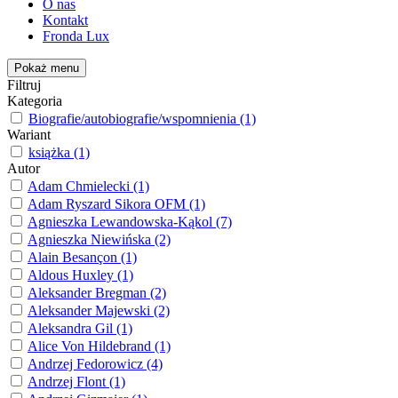
O nas
Kontakt
Fronda Lux
Pokaż menu
Filtruj
Kategoria
Biografie/autobiografie/wspomnienia (1)
Wariant
książka (1)
Autor
Adam Chmielecki (1)
Adam Ryszard Sikora OFM (1)
Agnieszka Lewandowska-Kąkol (7)
Agnieszka Niewińska (2)
Alain Besançon (1)
Aldous Huxley (1)
Aleksander Bregman (2)
Aleksander Majewski (2)
Aleksandra Gil (1)
Alice Von Hildebrand (1)
Andrzej Fedorowicz (4)
Andrzej Flont (1)