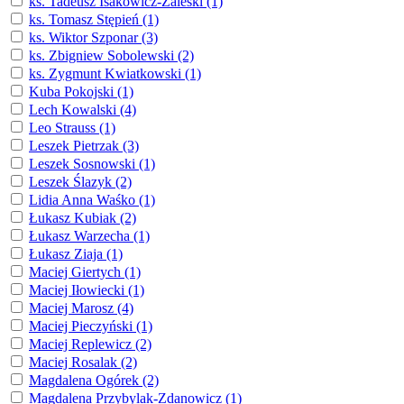
ks. Tadeusz Isakowicz-Zaleski (1)
ks. Tomasz Stępień (1)
ks. Wiktor Szponar (3)
ks. Zbigniew Sobolewski (2)
ks. Zygmunt Kwiatkowski (1)
Kuba Pokojski (1)
Lech Kowalski (4)
Leo Strauss (1)
Leszek Pietrzak (3)
Leszek Sosnowski (1)
Leszek Ślazyk (2)
Lidia Anna Waśko (1)
Łukasz Kubiak (2)
Łukasz Warzecha (1)
Łukasz Ziaja (1)
Maciej Giertych (1)
Maciej Iłowiecki (1)
Maciej Marosz (4)
Maciej Pieczyński (1)
Maciej Replewicz (2)
Maciej Rosalak (2)
Magdalena Ogórek (2)
Magdalena Przybylak-Zdanowicz (1)