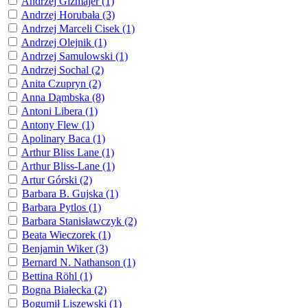
Andrzej Gizmajer (1)
Andrzej Horubała (3)
Andrzej Marceli Cisek (1)
Andrzej Olejnik (1)
Andrzej Samulowski (1)
Andrzej Sochal (2)
Anita Czupryn (2)
Anna Dąmbska (8)
Antoni Libera (1)
Antony Flew (1)
Apolinary Baca (1)
Arthur Bliss Lane (1)
Arthur Bliss-Lane (1)
Artur Górski (2)
Barbara B. Gujska (1)
Barbara Pytlos (1)
Barbara Stanisławczyk (2)
Beata Wieczorek (1)
Benjamin Wiker (3)
Bernard N. Nathanson (1)
Bettina Röhl (1)
Bogna Białecka (2)
Bogumił Liszewski (1)