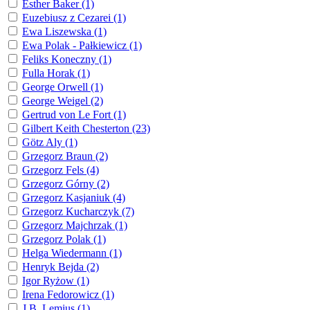
Esther Baker (1)
Euzebiusz z Cezarei (1)
Ewa Liszewska (1)
Ewa Polak - Pałkiewicz (1)
Feliks Koneczny (1)
Fulla Horak (1)
George Orwell (1)
George Weigel (2)
Gertrud von Le Fort (1)
Gilbert Keith Chesterton (23)
Götz Aly (1)
Grzegorz Braun (2)
Grzegorz Fels (4)
Grzegorz Górny (2)
Grzegorz Kasjaniuk (4)
Grzegorz Kucharczyk (7)
Grzegorz Majchrzak (1)
Grzegorz Polak (1)
Helga Wiedermann (1)
Henryk Bejda (2)
Igor Ryżow (1)
Irena Fedorowicz (1)
J.B. Lemius (1)