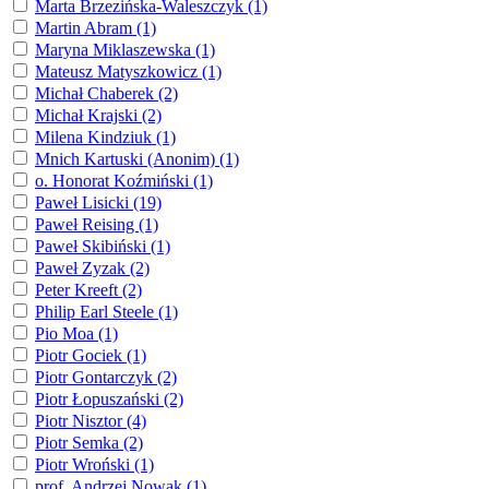
Marta Brzezińska-Waleszczyk (1)
Martin Abram (1)
Maryna Miklaszewska (1)
Mateusz Matyszkowicz (1)
Michał Chaberek (2)
Michał Krajski (2)
Milena Kindziuk (1)
Mnich Kartuski (Anonim) (1)
o. Honorat Koźmiński (1)
Paweł Lisicki (19)
Paweł Reising (1)
Paweł Skibiński (1)
Paweł Zyzak (2)
Peter Kreeft (2)
Philip Earl Steele (1)
Pio Moa (1)
Piotr Gociek (1)
Piotr Gontarczyk (2)
Piotr Łopuszański (2)
Piotr Nisztor (4)
Piotr Semka (2)
Piotr Wroński (1)
prof. Andrzej Nowak (1)