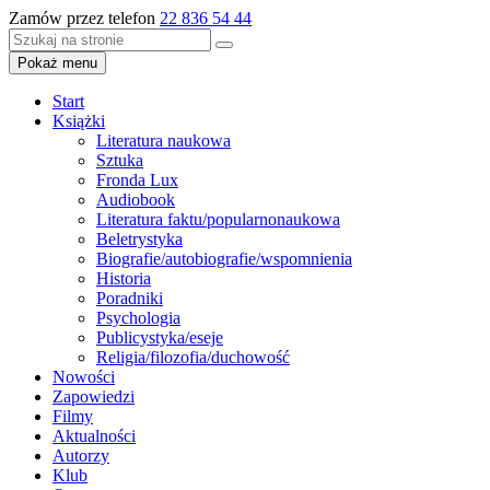
Zamów przez telefon
22 836 54 44
Pokaż menu
Start
Książki
Literatura naukowa
Sztuka
Fronda Lux
Audiobook
Literatura faktu/popularnonaukowa
Beletrystyka
Biografie/autobiografie/wspomnienia
Historia
Poradniki
Psychologia
Publicystyka/eseje
Religia/filozofia/duchowość
Nowości
Zapowiedzi
Filmy
Aktualności
Autorzy
Klub