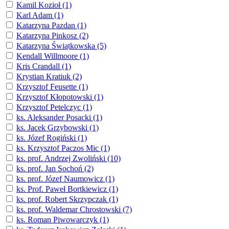
Kamil Kozioł (1)
Karl Adam (1)
Katarzyna Pazdan (1)
Katarzyna Pinkosz (2)
Katarzyna Świątkowska (5)
Kendall Willmoore (1)
Kris Crandall (1)
Krystian Kratiuk (2)
Krzysztof Feusette (1)
Krzysztof Kłopotowski (1)
Krzysztof Petelczyc (1)
ks. Aleksander Posacki (1)
ks. Jacek Grzybowski (1)
ks. Józef Rogiński (1)
ks. Krzysztof Paczos Mic (1)
ks. prof. Andrzej Zwoliński (10)
ks. prof. Jan Sochoń (2)
ks. prof. Józef Naumowicz (1)
ks. Prof. Paweł Bortkiewicz (1)
ks. prof. Robert Skrzypczak (1)
ks. prof. Waldemar Chrostowski (7)
ks. Roman Piwowarczyk (1)