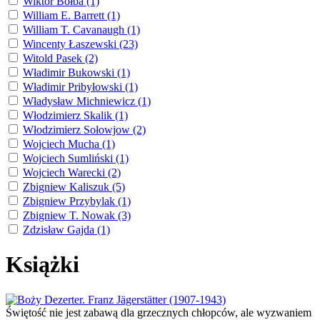
Wiktor Bołba (1)
William E. Barrett (1)
William T. Cavanaugh (1)
Wincenty Łaszewski (23)
Witold Pasek (2)
Władimir Bukowski (1)
Władimir Pribyłowski (1)
Władysław Michniewicz (1)
Włodzimierz Skalik (1)
Włodzimierz Sołowjow (2)
Wojciech Mucha (1)
Wojciech Sumliński (1)
Wojciech Warecki (2)
Zbigniew Kaliszuk (5)
Zbigniew Przybylak (1)
Zbigniew T. Nowak (3)
Zdzisław Gajda (1)
Książki
Świętość nie jest zabawą dla grzecznych chłopców, ale wyzwaniem