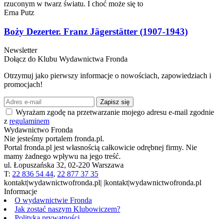
rzuconym w twarz światu. I choć może się to
Erna Putz
Boży Dezerter. Franz Jägerstätter (1907-1943)
Newsletter
Dołącz do Klubu Wydawnictwa Fronda
Otrzymuj jako pierwszy informacje o nowościach, zapowiedziach i
promocjach!
Zapisz się
Wyrażam zgodę na przetwarzanie mojego adresu e-mail zgodnie
z
regulaminem
Wydawnictwo Fronda
Nie jesteśmy portalem fronda.pl.
Portal fronda.pl jest własnością całkowicie odrębnej firmy. Nie
mamy żadnego wpływu na jego treść.
ul. Łopuszańska 32, 02-220 Warszawa
T:
22 836 54 44
,
22 877 37 35
kontakt|wydawnictwofronda.pl| |kontakt|wydawnictwofronda.pl
Informacje
O wydawnictwie Fronda
Jak zostać naszym Klubowiczem?
Polityka prywatności