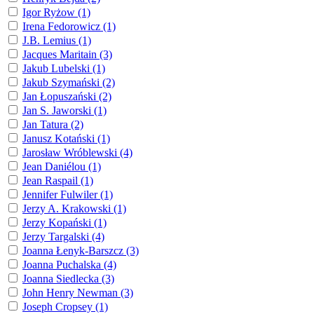
Igor Ryżow (1)
Irena Fedorowicz (1)
J.B. Lemius (1)
Jacques Maritain (3)
Jakub Lubelski (1)
Jakub Szymański (2)
Jan Łopuszański (2)
Jan S. Jaworski (1)
Jan Tatura (2)
Janusz Kotański (1)
Jarosław Wróblewski (4)
Jean Daniélou (1)
Jean Raspail (1)
Jennifer Fulwiler (1)
Jerzy A. Krakowski (1)
Jerzy Kopański (1)
Jerzy Targalski (4)
Joanna Łenyk-Barszcz (3)
Joanna Puchalska (4)
Joanna Siedlecka (3)
John Henry Newman (3)
Joseph Cropsey (1)