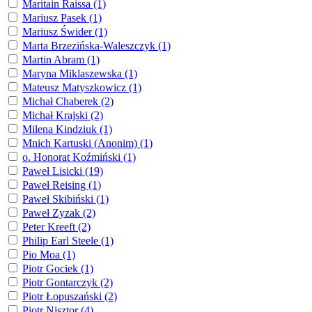
Maritain Raissa (1)
Mariusz Pasek (1)
Mariusz Świder (1)
Marta Brzezińska-Waleszczyk (1)
Martin Abram (1)
Maryna Miklaszewska (1)
Mateusz Matyszkowicz (1)
Michał Chaberek (2)
Michał Krajski (2)
Milena Kindziuk (1)
Mnich Kartuski (Anonim) (1)
o. Honorat Koźmiński (1)
Paweł Lisicki (19)
Paweł Reising (1)
Paweł Skibiński (1)
Paweł Zyzak (2)
Peter Kreeft (2)
Philip Earl Steele (1)
Pio Moa (1)
Piotr Gociek (1)
Piotr Gontarczyk (2)
Piotr Łopuszański (2)
Piotr Nisztor (4)