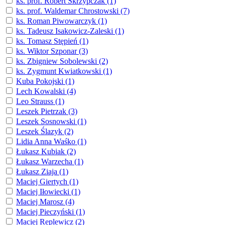
ks. prof. Robert Skrzypczak (1)
ks. prof. Waldemar Chrostowski (7)
ks. Roman Piwowarczyk (1)
ks. Tadeusz Isakowicz-Zaleski (1)
ks. Tomasz Stępień (1)
ks. Wiktor Szponar (3)
ks. Zbigniew Sobolewski (2)
ks. Zygmunt Kwiatkowski (1)
Kuba Pokojski (1)
Lech Kowalski (4)
Leo Strauss (1)
Leszek Pietrzak (3)
Leszek Sosnowski (1)
Leszek Ślazyk (2)
Lidia Anna Waśko (1)
Łukasz Kubiak (2)
Łukasz Warzecha (1)
Łukasz Ziaja (1)
Maciej Giertych (1)
Maciej Iłowiecki (1)
Maciej Marosz (4)
Maciej Pieczyński (1)
Maciej Replewicz (2)