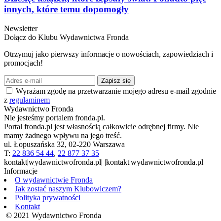
innych, które temu dopomogły
Newsletter
Dołącz do Klubu Wydawnictwa Fronda
Otrzymuj jako pierwszy informacje o nowościach, zapowiedziach i
promocjach!
Zapisz się
Wyrażam zgodę na przetwarzanie mojego adresu e-mail zgodnie
z
regulaminem
Wydawnictwo Fronda
Nie jesteśmy portalem fronda.pl.
Portal fronda.pl jest własnością całkowicie odrębnej firmy. Nie
mamy żadnego wpływu na jego treść.
ul. Łopuszańska 32, 02-220 Warszawa
T:
22 836 54 44
,
22 877 37 35
kontakt|wydawnictwofronda.pl| |kontakt|wydawnictwofronda.pl
Informacje
O wydawnictwie Fronda
Jak zostać naszym Klubowiczem?
Polityka prywatności
Kontakt
© 2021 Wydawnictwo Fronda