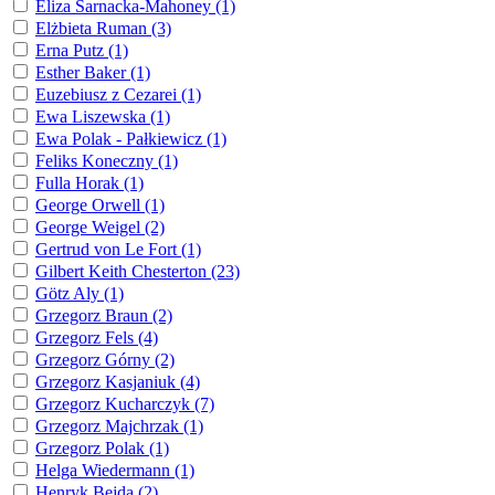
Eliza Sarnacka-Mahoney (1)
Elżbieta Ruman (3)
Erna Putz (1)
Esther Baker (1)
Euzebiusz z Cezarei (1)
Ewa Liszewska (1)
Ewa Polak - Pałkiewicz (1)
Feliks Koneczny (1)
Fulla Horak (1)
George Orwell (1)
George Weigel (2)
Gertrud von Le Fort (1)
Gilbert Keith Chesterton (23)
Götz Aly (1)
Grzegorz Braun (2)
Grzegorz Fels (4)
Grzegorz Górny (2)
Grzegorz Kasjaniuk (4)
Grzegorz Kucharczyk (7)
Grzegorz Majchrzak (1)
Grzegorz Polak (1)
Helga Wiedermann (1)
Henryk Bejda (2)