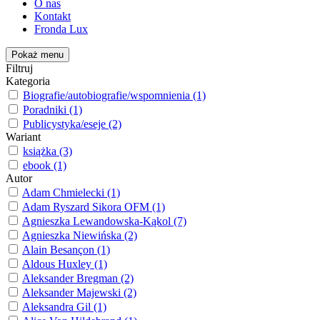
O nas
Kontakt
Fronda Lux
Pokaż menu
Filtruj
Kategoria
Biografie/autobiografie/wspomnienia (1)
Poradniki (1)
Publicystyka/eseje (2)
Wariant
książka (3)
ebook (1)
Autor
Adam Chmielecki (1)
Adam Ryszard Sikora OFM (1)
Agnieszka Lewandowska-Kąkol (7)
Agnieszka Niewińska (2)
Alain Besançon (1)
Aldous Huxley (1)
Aleksander Bregman (2)
Aleksander Majewski (2)
Aleksandra Gil (1)