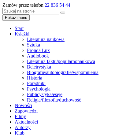
Zamów przez telefon
22 836 54 44
Pokaż menu
Start
Książki
Literatura naukowa
Sztuka
Fronda Lux
Audiobook
Literatura faktu/popularnonaukowa
Beletrystyka
Biografie/autobiografie/wspomnienia
Historia
Poradniki
Psychologia
Publicystyka/eseje
Religia/filozofia/duchowość
Nowości
Zapowiedzi
Filmy
Aktualności
Autorzy
Klub