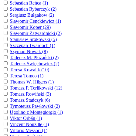
Sebastian Reńca (1)
Sebastian Rybarczyk (2)
Sergiusz Bułgakow (2)
Sławomir Cenckiewicz (1)
Sławomir Koper (29)
Sławomir Zatwardnicki (2)
Stanisław Srokowski (5)
Szczepan Twardoch (1)
Szymon Nowak (8)
Tadeusz M. Płużański (2)
Tadeusz Święchowicz (2)
Teresa Kowalik (10)
Teresa Tomeo (1)
Thomas W. Hilgers (1)
Tomasz P. Terlikowski (12)
Tomasz Rowiński (3)
Tomasz Stańczyk (6)
Tymoteusz Pawłowski (2)
Ugolino z Montegiorgio (1)
Viktor Orbán (1)
Vincent Nouzille (1)
Vittorio Messori (1)