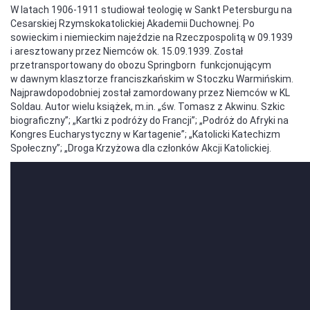
W latach 1906-1911 studiował teologię w Sankt Petersburgu na
Cesarskiej Rzymskokatolickiej Akademii Duchownej. Po
sowieckim i niemieckim najeździe na Rzeczpospolitą w 09.1939
i aresztowany przez Niemców ok. 15.09.1939. Został
przetransportowany do obozu Springborn funkcjonującym
w dawnym klasztorze franciszkańskim w Stoczku Warmińskim.
Najprawdopodobniej został zamordowany przez Niemców w KL
Soldau. Autor wielu książek, m.in. „św. Tomasz z Akwinu. Szkic
biograficzny”; „Kartki z podróży do Francji”; „Podróż do Afryki na
Kongres Eucharystyczny w Kartagenie”; „Katolicki Katechizm
Społeczny”; „Droga Krzyżowa dla członków Akcji Katolickiej.