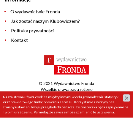
O wydawnictwie Fronda
Jak zostać naszym Klubowiczem?
Polityka prywatności
Kontakt
© 2021 Wydawnictwo Fronda
Wszelkie prawa zastrzeżone
Nasza strona używa cookies między innymi w celu gromadzenia statystyk
Projekt &
cms
:
www.zstudio.pl
oraz prawidłowego funkcjonowania serwisu. Korzystanie z witryny bez
zmiany ustawień Twojej przegladarki oznacza, że ciasteczka będa zapisywane na
Twoim urządzeniu. Pamietaj, że zawsze możesz zmienić te ustawienia.