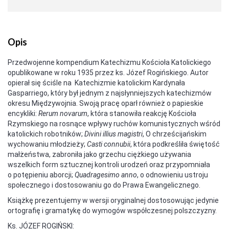
Opis
Przedwojenne kompendium Katechizmu Kościoła Katolickiego
opublikowane w roku 1935 przez ks. Józef Rogińskiego. Autor
opierał się ściśle na Katechizmie katolickim Kardynała
Gasparriego, który był jednym z najsłynniejszych katechizmów
okresu Międzywojnia. Swoją pracę oparł również o papieskie
encykliki:
Rerum novarum
, która stanowiła reakcję Kościoła
Rzymskiego na rosnące wpływy ruchów komunistycznych wśród
katolickich robotników;
Divini illius magistri
, O chrześcijańskim
wychowaniu młodzieży;
Casti connubii
, która podkreśliła świętość
małżeństwa, zabroniła jako grzechu ciężkiego używania
wszelkich form sztucznej kontroli urodzeń oraz przypomniała
o potępieniu aborcji;
Quadragesimo anno
, o odnowieniu ustroju
społecznego i dostosowaniu go do Prawa Ewangelicznego.
Książkę prezentujemy w wersji oryginalnej dostosowując jedynie
ortografię i gramatykę do wymogów współczesnej polszczyzny.
Ks. JÓZEF ROGIŃSKI: