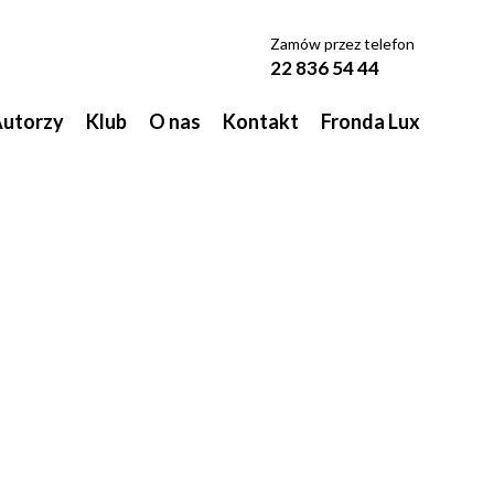
Zamów przez telefon
22 836 54 44
utorzy
Klub
O nas
Kontakt
Fronda Lux