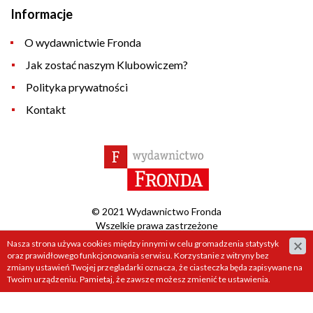
Informacje
O wydawnictwie Fronda
Jak zostać naszym Klubowiczem?
Polityka prywatności
Kontakt
© 2021 Wydawnictwo Fronda
Wszelkie prawa zastrzeżone
Nasza strona używa cookies między innymi w celu gromadzenia statystyk
Projekt &
cms
:
www.zstudio.pl
oraz prawidłowego funkcjonowania serwisu. Korzystanie z witryny bez
zmiany ustawień Twojej przegladarki oznacza, że ciasteczka będa zapisywane na
Twoim urządzeniu. Pamietaj, że zawsze możesz zmienić te ustawienia.