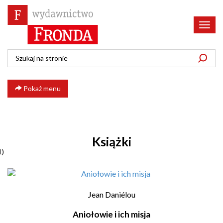
Poka
menu
Pokaż menu
Książki
1)
Jean Daniélou
Aniołowie i ich misja