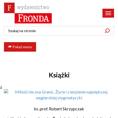
Poka
menu
Pokaż menu
Książki
1)
ks. prof. Robert Skrzypczak