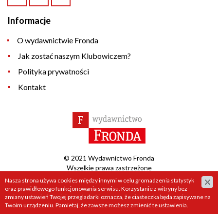
Informacje
O wydawnictwie Fronda
Jak zostać naszym Klubowiczem?
Polityka prywatności
Kontakt
© 2021 Wydawnictwo Fronda
Wszelkie prawa zastrzeżone
Nasza strona używa cookies między innymi w celu gromadzenia statystyk
Projekt &
cms
:
www.zstudio.pl
oraz prawidłowego funkcjonowania serwisu. Korzystanie z witryny bez
zmiany ustawień Twojej przegladarki oznacza, że ciasteczka będa zapisywane na
Twoim urządzeniu. Pamietaj, że zawsze możesz zmienić te ustawienia.