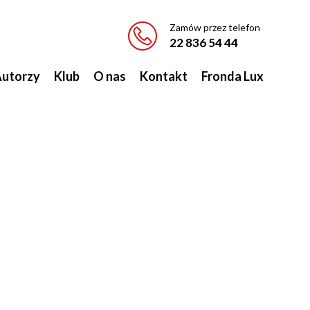
Zamów przez telefon
22 836 54 44
utorzy
Klub
O nas
Kontakt
Fronda Lux