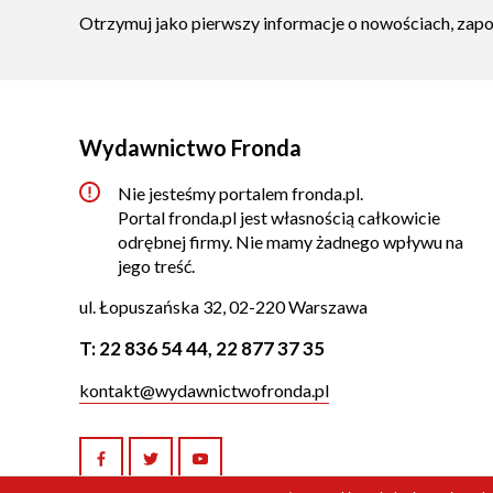
Otrzymuj jako pierwszy informacje o nowościach, zap
Wydawnictwo Fronda
Nie jesteśmy portalem fronda.pl.
Portal fronda.pl jest własnością całkowicie
odrębnej firmy. Nie mamy żadnego wpływu na
jego treść.
ul. Łopuszańska 32, 02-220 Warszawa
T:
22 836 54 44
,
22 877 37 35
kontakt@wydawnictwofronda.pl