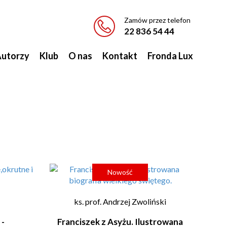
Zamów przez telefon
22 836 54 44
utorzy
Klub
O nas
Kontakt
Fronda Lux
Nowość
ks. prof. Andrzej Zwoliński
 -
Franciszek z Asyżu. Ilustrowana