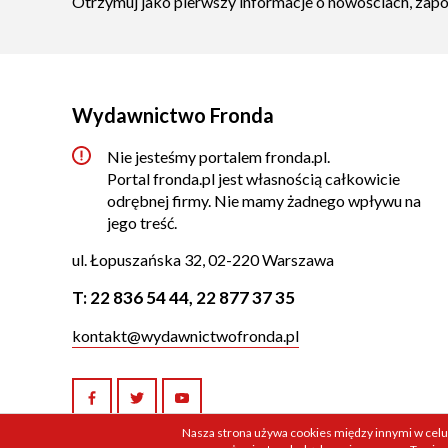
Otrzymuj jako pierwszy informacje o nowościach, zap
Wydawnictwo Fronda
Nie jesteśmy portalem fronda.pl.
Portal fronda.pl jest własnością całkowicie
odrębnej firmy. Nie mamy żadnego wpływu na
jego treść.
ul. Łopuszańska 32, 02-220 Warszawa
T:
22 836 54 44
,
22 877 37 35
kontakt@wydawnictwofronda.pl
Nasza strona używa cookies między innymi w celu