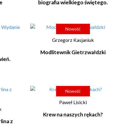
e
biografia wielkiego świętego.
Nowość
Grzegorz Kasjaniuk
i
Modlitewnik Gietrzwałdzki
wień.
Nowość
Paweł Lisicki
k
Krew na naszych rękach?
lina z