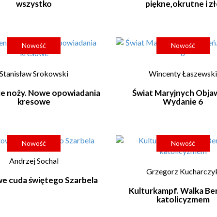
wszystko
piękne,okrutne i zł
Nowość
Nowość
Stanisław Srokowski
Wincenty Łaszewsk
ie noży. Nowe opowiadania
Świat Maryjnych Obja
kresowe
Wydanie 6
Nowość
Nowość
Andrzej Sochal
Grzegorz Kucharczy
e cuda świętego Szarbela
Kulturkampf. Walka Ber
katolicyzmem