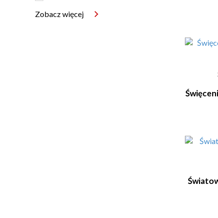
Zobacz więcej
Święcen
Światow