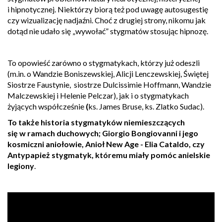
i hipnotycznej. Niektórzy biorą też pod uwagę autosugestię
czy wizualizację nadjaźni. Choć z drugiej strony, nikomu jak
dotąd nie udało się „wywołać” stygmatów stosując hipnozę.
To opowieść zarówno o stygmatykach, którzy już odeszli
(m.in. o Wandzie Boniszewskiej, Alicji Lenczewskiej, Świętej
Siostrze Faustynie, siostrze Dulcissimie Hoffmann, Wandzie
Malczewskiej i Helenie Pelczar), jak i o stygmatykach
żyjących współcześnie
(
ks. James Bruse, ks. Zlatko Sudac).
To także historia stygmatyków niemieszczących
się w ramach duchowych; Giorgio Bongiovanni i jego
kosmiczni aniołowie, Anioł New Age - Elia Cataldo, czy
Antypapież stygmatyk, któremu miały pomóc anielskie
legiony
.