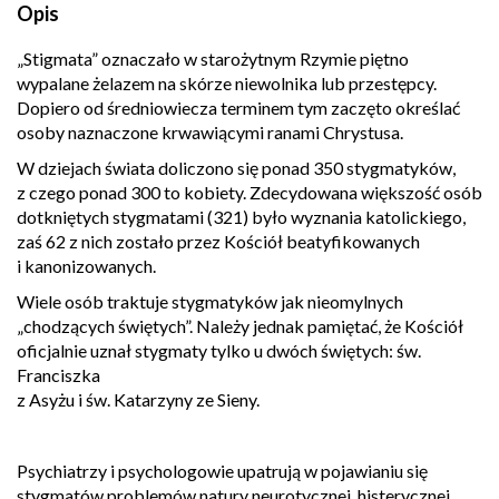
Opis
„Stigmata” oznaczało w starożytnym Rzymie piętno
wypalane żelazem na skórze niewolnika lub przestępcy.
Dopiero od średniowiecza terminem tym zaczęto określać
osoby naznaczone krwawiącymi ranami Chrystusa.
W dziejach świata doliczono się ponad 350 stygmatyków,
z czego ponad 300 to kobiety. Zdecydowana większość osób
dotkniętych stygmatami (321) było wyznania katolickiego,
zaś 62 z nich zostało przez Kościół beatyfikowanych
i kanonizowanych.
Wiele osób traktuje stygmatyków jak nieomylnych
„chodzących świętych”. Należy jednak pamiętać, że Kościół
oficjalnie uznał stygmaty tylko u dwóch świętych: św.
Franciszka
z Asyżu i św. Katarzyny ze Sieny.
Psychiatrzy i psychologowie upatrują w pojawianiu się
stygmatów problemów natury neurotycznej, histerycznej