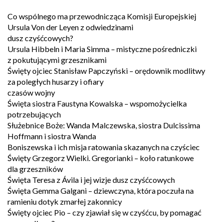
Co wspólnego ma przewodnicząca Komisji Europejskiej
Ursula Von der Leyen z odwiedzinami
dusz czyśćcowych?
Ursula Hibbeln i Maria Simma – mistyczne pośredniczki
z pokutującymi grzesznikami
Święty ojciec Stanisław Papczyński – orędownik modlitwy
za poległych husarzy i ofiary
czasów wojny
Święta siostra Faustyna Kowalska – wspomożycielka
potrzebujących
Służebnice Boże: Wanda Malczewska, siostra Dulcissima
Hoffmann i siostra Wanda
Boniszewska i ich misja ratowania skazanych na czyściec
Święty Grzegorz Wielki. Gregorianki – koło ratunkowe
dla grzeszników
Święta Teresa z Ávila i jej wizje dusz czyśćcowych
Święta Gemma Galgani – dziewczyna, która poczuła na
ramieniu dotyk zmarłej zakonnicy
Święty ojciec Pio – czy zjawiał się w czyśćcu, by pomagać