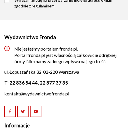
Wyrażam zgodę na przetwarzanie mojego adresu e-mail
zgodnie z
regulaminem
Wydawnictwo Fronda
Nie jesteśmy portalem fronda.pl.
Portal fronda.pl jest własnością całkowicie odrębnej
firmy. Nie mamy żadnego wpływu na jego treść.
ul. Łopuszańska 32, 02-220 Warszawa
T:
22 836 54 44
,
22 877 37 35
kontakt@wydawnictwofronda.pl
Informacje