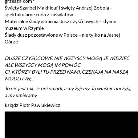
grzesznikom?
Święty Szarbel Makhlouf i święty Andrzej Bobola –
spektakularne cuda z zaświatów
Materialne ślady istnienia dusz czyśćcowych – słynne
muzeum w Rzymie
Ślady dusz pozostawione w Polsce – nie tylko na Jasnej
Górze
DUSZE CZYŚĆCOWE. NIE WSZYSCY MOGĄ JE WIDZIEĆ.
ALE WSZYSCY MOGĄ IM POMÓC.
CI, KTÓRZY BYLI TU PRZED NAMI, CZEKAJĄ NA NASZĄ
MODLITWĘ.
To nie jest tak, że oni umarli, a my żyjemy. To właśnie oni żyją,
a my umieramy.
ksiądz Piotr Pawlukiewicz