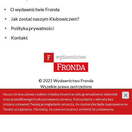
O wydawnictwie Fronda
Jak zostać naszym Klubowiczem?
Polityka prywatności
Kontakt
© 2021 Wydawnictwo Fronda
Wszelkie prawa zastrzeżone
Nasza strona używa cookies między innymi w celu gromadzenia statystyk
Projekt &
cms
:
www.zstudio.pl
oraz prawidłowego funkcjonowania serwisu. Korzystanie z witryny bez
zmiany ustawień Twojej przegladarki oznacza, że ciasteczka będa zapisywane na
Twoim urządzeniu. Pamietaj, że zawsze możesz zmienić te ustawienia.