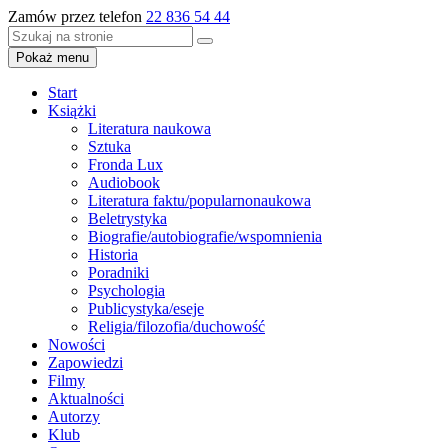
Zamów przez telefon
22 836 54 44
Pokaż menu
Start
Książki
Literatura naukowa
Sztuka
Fronda Lux
Audiobook
Literatura faktu/popularnonaukowa
Beletrystyka
Biografie/autobiografie/wspomnienia
Historia
Poradniki
Psychologia
Publicystyka/eseje
Religia/filozofia/duchowość
Nowości
Zapowiedzi
Filmy
Aktualności
Autorzy
Klub