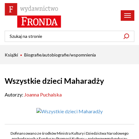
Poka
menu
Książki
Biografie/autobiografie/wspomnienia
Wszystkie dzieci Maharadży
Autorzy:
Joanna Puchalska
Dofinansowano ze środków Ministra Kultury i Dziedzictwa Narodowego
pochodzących z Funduszu Promocji Kultury – państwowego funduszu