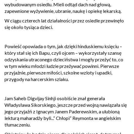
wybudowanym osiedlu. Mieli odtąd dach nad głową,
zapewnione wyżywienie, ubranie, naukę i opiekę lekarską.
W ciągu czterech lat działalności przez osiedle przewinęło
się około tysiąca dzieci.
Powieść opowiada o tym, jak dzięki hinduskiemu księciu –
który stał się ich Bapu, czyli ojcem – wykorzystały szansę
odzyskania utraconego dzieciństwa i mogły przeżyć to, co
w tym wieku młodzi ludzie przeżywać powinni. Pierwsze
przyjaźnie, pierwsze miłości, szkolne wzloty i upadki,
przygody na harcerskim szlaku.
Jam Saheb Digvijay Sinhji osobiście znał generała
Władysława Sikorskiego, jeszcze przed wojną nawiązała się
jego przyjaźń z Ignacym Janem Paderewskim, a ulubioną
lekturą maharadży byli...“ Chłopi“ Reymonta w angielskim
tłumaczeniu.