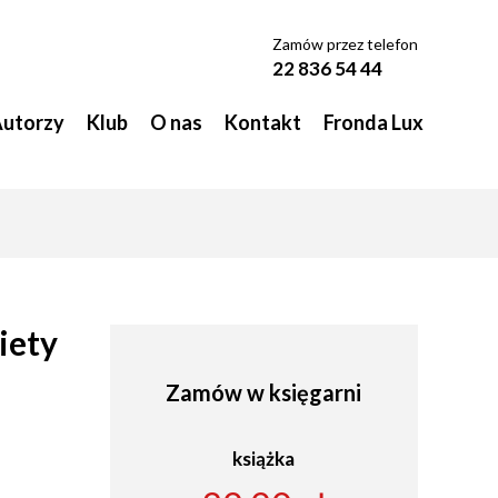
Zamów przez telefon
22 836 54 44
utorzy
Klub
O nas
Kontakt
Fronda Lux
iety
Zamów w księgarni
książka