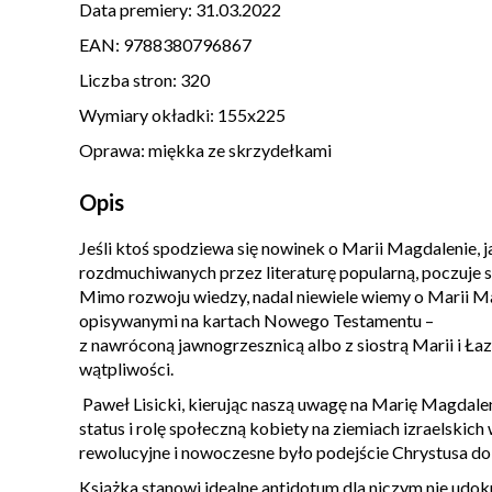
Data premiery:
31.03.2022
EAN:
9788380796867
Liczba stron:
320
Wymiary okładki:
155x225
Oprawa:
miękka ze skrzydełkami
Opis
Jeśli ktoś spodziewa się nowinek o Marii Magdalenie, ja
rozdmuchiwanych przez literaturę popularną, poczuje s
Mimo rozwoju wiedzy, nadal niewiele wiemy o Marii Ma
opisywanymi na kartach Nowego Testamentu –
z nawróconą jawnogrzesznicą albo z siostrą Marii i Ł
wątpliwości.
Paweł Lisicki, kierując naszą uwagę na Marię Magdalen
status i rolę społeczną kobiety na ziemiach izraelskich
rewolucyjne i nowoczesne było podejście Chrystusa do
Książka stanowi idealne antidotum dla niczym nie udo