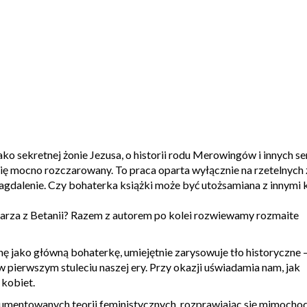
ko sekretnej żonie Jezusa, o historii rodu Merowingów i innych se
ię mocno rozczarowany. To praca oparta wyłącznie na rzetelnych 
gdalenie. Czy bohaterka książki może być utożsamiana z innymi 
azarza z Betanii? Razem z autorem po kolei rozwiewamy rozmaite
ę jako główną bohaterkę, umiejętnie zarysowuje tło historyczne 
 w pierwszym stuleciu naszej ery. Przy okazji uświadamia nam, jak
 kobiet.
kumentowanych teorii feministycznych, rozprawiając się mimocho