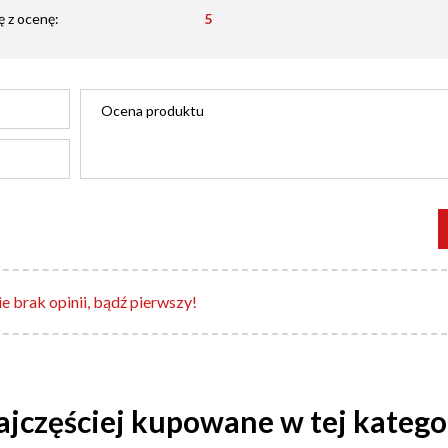
ę z ocenę:
5
e brak opinii, bądź pierwszy!
jczęściej kupowane w tej katego