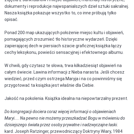
dokumenty i reprodukcje najwspanialszych dzieł sztuki sakralnej.
Nasza książka pokazuje wszystko to, co inne próbują tylko
opisać.
Ponad 200 map ukazujących położenie miejsc kultu i objawień,
pomagających zrozumieć tło historyczne wydarzeń. Dzięki
zapierającej dech w piersiach szacie graficznej książka łączy
cechy leksykonu, powieści sensacyjnej i efektownego albumu.
W chwili, gdy czytasz te słowa, trwa kilkadziesiąt objawień na
całym świecie. Lawina informacji z Nieba narasta. Jeśli chcesz
wiedzieć, przed czym ostrzega Maryja i na co powinniśmy się
przygotować ta książka jest właśnie dla Ciebie.
Jakość na pokolenia. Książka idealna na niepowtarzalny prezent.
Do kongregacji dociera coraz więcej informacji o objawieniach
Maryi.... Na pewno nie możemy przeszkadzać Bogu w mówieniu do
dzisiejszego świata przez osoby prywatne i nadzwyczajne łaski.
kard. Joseph Ratzinger, przewodniczący Doktryny Wiary, 1984