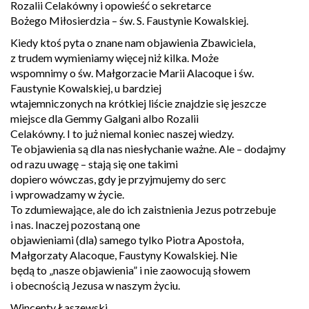
Rozalii Celakówny i opowieść o sekretarce
Bożego Miłosierdzia – św. S. Faustynie Kowalskiej.
Kiedy ktoś pyta o znane nam objawienia Zbawiciela,
z trudem wymieniamy więcej niż kilka. Może
wspomnimy o św. Małgorzacie Marii Alacoque i św.
Faustynie Kowalskiej, u bardziej
wtajemniczonych na krótkiej liście znajdzie się jeszcze
miejsce dla Gemmy Galgani albo Rozalii
Celakówny. I to już niemal koniec naszej wiedzy.
Te objawienia są dla nas niesłychanie ważne. Ale – dodajmy
od razu uwagę – stają się one takimi
dopiero wówczas, gdy je przyjmujemy do serc
i wprowadzamy w życie.
To zdumiewające, ale do ich zaistnienia Jezus potrzebuje
i nas. Inaczej pozostaną one
objawieniami (dla) samego tylko Piotra Apostoła,
Małgorzaty Alacoque, Faustyny Kowalskiej. Nie
będą to „nasze objawienia” i nie zaowocują słowem
i obecnością Jezusa w naszym życiu.
Wincenty Łaszewski