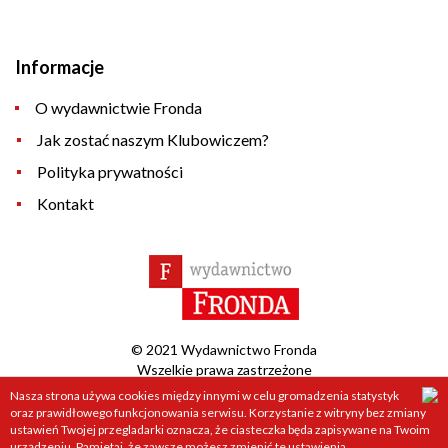
Informacje
O wydawnictwie Fronda
Jak zostać naszym Klubowiczem?
Polityka prywatności
Kontakt
© 2021 Wydawnictwo Fronda
Wszelkie prawa zastrzeżone
Nasza strona używa cookies między innymi w celu gromadzenia statystyk
Projekt &
cms
:
www.zstudio.pl
oraz prawidłowego funkcjonowania serwisu. Korzystanie z witryny bez zmiany
ustawień Twojej przegladarki oznacza, że ciasteczka będa zapisywane na Twoim
urządzeniu. Pamietaj, że zawsze możesz zmienić te ustawienia.