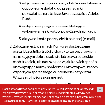
włączona obsługa cookies, a także zainstalowane
odpowiednie dodatki do przeglądarki
pozwalające na obsługę Java, Javascript, Adobe
Flash;
wyłączone oprogramowanie blokujące
wykonywanie skryptów powyższych aplikacji;
aktywne konto poczty elektronicznej (e-mail).
Zakazane jest, w ramach Konkursu dostarczanie
przez Uczestnika treści o charakterze bezprawnym,
naruszającym dobra osobiste lub prawa autorskie
osób trzecich, lub naruszające w jakikolwiek sposób
obowiązujące normy społeczne i obyczajowe, zasady
współżycia społecznego w Internecie (netykieta).
W szczególności zakazane jest:
propagowanie ustrojów totalitarnych, symboli
Nasza strona używa cookies między innymi w celu gromadzenia statystyk
z nimi związanych, nawoływanie do nienawiści
oraz prawidłowego funkcjonowania serwisu. Korzystanie z witryny bez
lub popełnienia przestępstwa;
zmiany ustawień Twojej przegladarki oznacza, że ciasteczka będa zapisywane na
Twoim urządzeniu. Pamietaj, że zawsze możesz zmienić te ustawienia.
zamieszczanie treści wulgarnych, lub