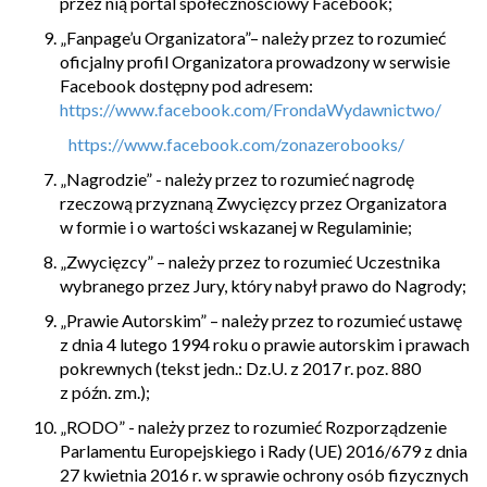
przez nią portal społecznościowy Facebook;
„
Fanpage’u Organizatora”– należy przez to rozumieć
oficjalny profil Organizatora prowadzony w serwisie
Facebook dostępny pod adresem:
https://www.facebook.com/FrondaWydawnictwo/
https://www.facebook.com/zonazerobooks/
„
Nagrodzie” - należy przez to rozumieć nagrodę
rzeczową przyznaną Zwycięzcy przez Organizatora
w formie i o wartości wskazanej w Regulaminie;
„Zwycięzcy”
– należy przez to rozumieć Uczestnika
wybranego przez Jury, który nabył prawo do Nagrody;
„Prawie Autorskim”
– należy przez to rozumieć ustawę
z dnia 4 lutego 1994 roku o prawie autorskim i prawach
pokrewnych (tekst jedn.: Dz.U. z 2017 r. poz. 880
z późn. zm.);
„
RODO” - należy przez to rozumieć Rozporządzenie
Parlamentu Europejskiego i Rady (UE) 2016/679 z dnia
27 kwietnia 2016 r. w sprawie ochrony osób fizycznych