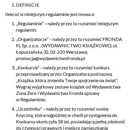
DEFINICJE
Ilekroć w niniejszym regulaminie jest mowa o:
„
Regulaminie” – należy przez to rozumieć niniejszym
regulamin;
„
Organizatorze” – należy przez to rozumieć FRONDA
PL Sp. z o.o. , (WYDAWNICTWO KSIĄŻKOWE); ul.
Łopuszańska 32, 02-220 Warszawa;
promocja@wydawnictwofronda.pl
„
Konkursie” – należy przez to rozumieć konkurs
przeprowadzany przez Organizatora pod nazwą
„Książka, która zmieniła Twoje spojrzenie na świat”.
Wygraj wyjątkowy zestaw książek od Wydawnictwa
Zona Zero i Wydawnictwa Fronda opisany
w Regulaminie;
„
Uczestniku” – należy przez to rozumieć osobę
fizyczną, która najpóźniej w chwili przystąpienia do
Konkursu ukończyła 18 lat, posiadającą pełną zdolność
do czynności prawnych i miejsce zamieszkania