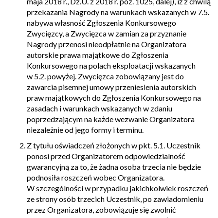
maja 2018 r., Dz.U. z 2018 r. poz. 1025, dalej), iż z chwilą
przekazania Nagrody na warunkach wskazanych w 7.5.
nabywa własność Zgłoszenia Konkursowego
Zwycięzcy, a Zwycięzca w zamian za przyznanie
Nagrody przenosi nieodpłatnie na Organizatora
autorskie prawa majątkowe do Zgłoszenia
Konkursowego na polach eksploatacji wskazanych
w 5.2. powyżej. Zwycięzca zobowiązany jest do
zawarcia pisemnej umowy przeniesienia autorskich
praw majątkowych do Zgłoszenia Konkursowego na
zasadach i warunkach wskazanych w zdaniu
poprzedzającym na każde wezwanie Organizatora
niezależnie od jego formy i terminu.
Z tytułu oświadczeń złożonych w pkt. 5.1. Uczestnik
ponosi przed Organizatorem odpowiedzialność
gwarancyjną za to, że żadna osoba trzecia nie będzie
podnosiła roszczeń wobec Organizatora.
W szczególności w przypadku jakichkolwiek roszczeń
ze strony osób trzecich Uczestnik, po zawiadomieniu
przez Organizatora, zobowiązuje się zwolnić