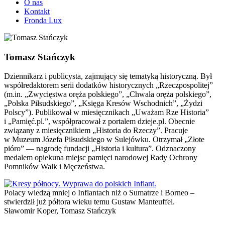
O nas
Kontakt
Fronda Lux
Tomasz Stańczyk
Dziennikarz i publicysta, zajmujący się tematyką historyczną. Był
współredaktorem serii dodatków historycznych „Rzeczpospolitej”
(m.in. „Zwycięstwa oręża polskiego”, „Chwała oręża polskiego”,
„Polska Piłsudskiego”, „Księga Kresów Wschodnich”, „Żydzi
Polscy”). Publikował w miesięcznikach „Uważam Rze Historia”
i „Pamięć.pl.”, współpracował z portalem dzieje.pl. Obecnie
związany z miesięcznikiem „Historia do Rzeczy”. Pracuje
w Muzeum Józefa Piłsudskiego w Sulejówku. Otrzymał „Złote
pióro” — nagrodę fundacji „Historia i kultura”. Odznaczony
medalem opiekuna miejsc pamięci narodowej Rady Ochrony
Pomników Walk i Męczeństwa.
Polacy wiedzą mniej o Inflantach niż o Sumatrze i Borneo –
stwierdził już półtora wieku temu Gustaw Manteuffel.
Sławomir Koper,
Tomasz Stańczyk