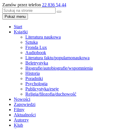
Zamów przez telefon
22 836 54 44
Pokaż menu
Start
Książki
Literatura naukowa
Sztuka
Fronda Lux
Audiobook
Literatura faktu/popularnonaukowa
Beletrystyka
Biografie/autobiografie/wspomnienia
Historia
Poradniki
Psychologia
Publicystyka/eseje
Religia/filozofia/duchowość
Nowości
Zapowiedzi
Filmy
Aktualności
Autorzy
Klub