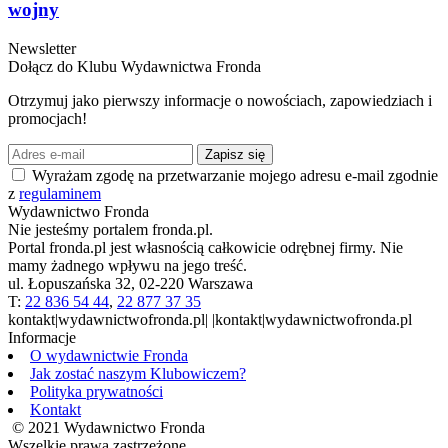
wojny
Newsletter
Dołącz do Klubu Wydawnictwa Fronda
Otrzymuj jako pierwszy informacje o nowościach, zapowiedziach i
promocjach!
Zapisz się
Wyrażam zgodę na przetwarzanie mojego adresu e-mail zgodnie
z
regulaminem
Wydawnictwo Fronda
Nie jesteśmy portalem fronda.pl.
Portal fronda.pl jest własnością całkowicie odrębnej firmy. Nie
mamy żadnego wpływu na jego treść.
ul. Łopuszańska 32, 02-220 Warszawa
T:
22 836 54 44
,
22 877 37 35
kontakt|wydawnictwofronda.pl| |kontakt|wydawnictwofronda.pl
Informacje
O wydawnictwie Fronda
Jak zostać naszym Klubowiczem?
Polityka prywatności
Kontakt
© 2021 Wydawnictwo Fronda
Wszelkie prawa zastrzeżone