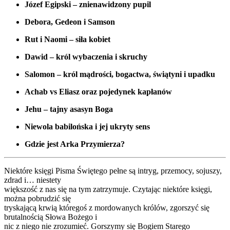
Józef Egipski – znienawidzony pupil
Debora, Gedeon i Samson
Rut i Naomi – siła kobiet
Dawid – król wybaczenia i skruchy
Salomon – król mądrości, bogactwa, świątyni i upadku
Achab vs Eliasz oraz pojedynek kapłanów
Jehu – tajny asasyn Boga
Niewola babilońska i jej ukryty sens
Gdzie jest Arka Przymierza?
Niektóre księgi Pisma Świętego pełne są intryg, przemocy, sojuszy,
zdrad i… niestety
większość z nas się na tym zatrzymuje. Czytając niektóre księgi,
można pobrudzić się
tryskającą krwią któregoś z mordowanych królów, zgorszyć się
brutalnością Słowa Bożego i
nic z niego nie zrozumieć. Gorszymy się Bogiem Starego