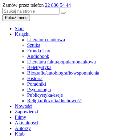
Zamów przez telefon
22 836 54 44
Pokaż menu
Start
Książki
Literatura naukowa
Sztuka
Fronda Lux
Audiobook
Literatura faktu/popularnonaukowa
Beletrystyka
Biografie/autobiografie/wspomnienia
Historia
Poradniki
Psychologia
Publicystyka/eseje
Religia/filozofia/duchowość
Nowości
Zapowiedzi
Filmy
Aktualności
Autorzy
Klub