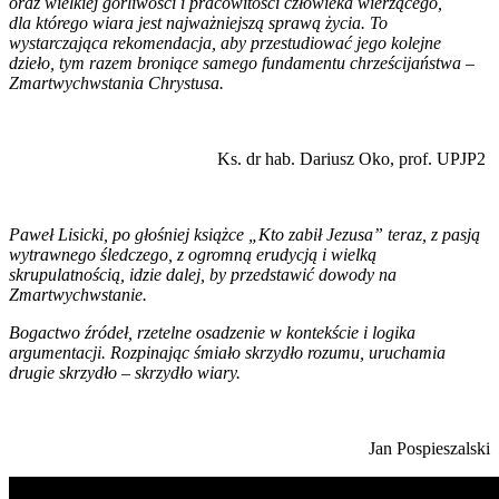
oraz wielkiej gorliwości i pracowitości człowieka wierzącego,
dla którego wiara jest najważniejszą sprawą życia. To
wystarczająca rekomendacja, aby przestudiować jego kolejne
dzieło, tym razem broniące samego fundamentu chrześcijaństwa –
Zmartwychwstania Chrystusa.
Ks. dr hab. Dariusz Oko, prof. UPJP2
Paweł Lisicki, po głośniej książce „Kto zabił Jezusa” teraz, z pasją
wytrawnego śledczego, z ogromną erudycją i wielką
skrupulatnością, idzie dalej, by przedstawić dowody na
Zmartwychwstanie.
Bogactwo źródeł, rzetelne osadzenie w kontekście i logika
argumentacji. Rozpinając śmiało skrzydło rozumu, uruchamia
drugie skrzydło – skrzydło wiary.
Jan Pospieszalski