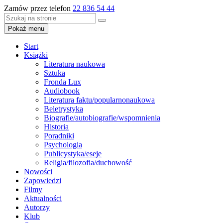
Zamów przez telefon
22 836 54 44
Pokaż menu
Start
Książki
Literatura naukowa
Sztuka
Fronda Lux
Audiobook
Literatura faktu/popularnonaukowa
Beletrystyka
Biografie/autobiografie/wspomnienia
Historia
Poradniki
Psychologia
Publicystyka/eseje
Religia/filozofia/duchowość
Nowości
Zapowiedzi
Filmy
Aktualności
Autorzy
Klub