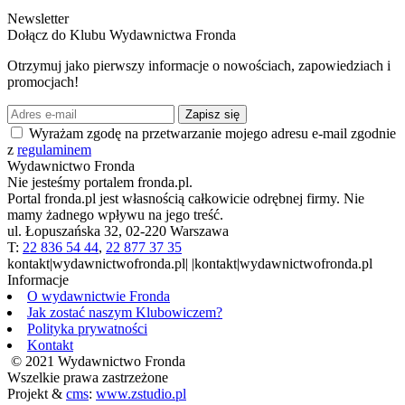
Newsletter
Dołącz do Klubu Wydawnictwa Fronda
Otrzymuj jako pierwszy informacje o nowościach, zapowiedziach i
promocjach!
Zapisz się
Wyrażam zgodę na przetwarzanie mojego adresu e-mail zgodnie
z
regulaminem
Wydawnictwo Fronda
Nie jesteśmy portalem fronda.pl.
Portal fronda.pl jest własnością całkowicie odrębnej firmy. Nie
mamy żadnego wpływu na jego treść.
ul. Łopuszańska 32, 02-220 Warszawa
T:
22 836 54 44
,
22 877 37 35
kontakt|wydawnictwofronda.pl| |kontakt|wydawnictwofronda.pl
Informacje
O wydawnictwie Fronda
Jak zostać naszym Klubowiczem?
Polityka prywatności
Kontakt
© 2021 Wydawnictwo Fronda
Wszelkie prawa zastrzeżone
Projekt &
cms
:
www.zstudio.pl