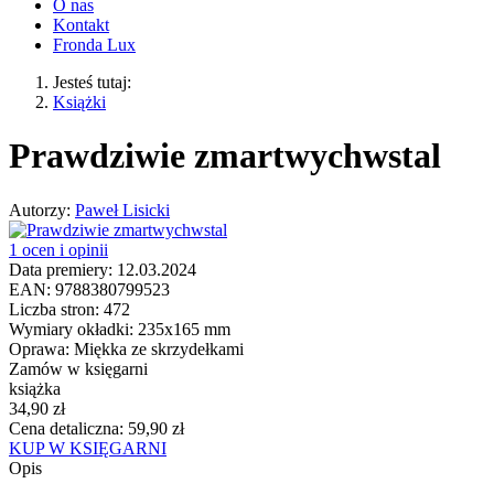
O nas
Kontakt
Fronda Lux
Jesteś tutaj:
Książki
Prawdziwie zmartwychwstal
Autorzy:
Paweł Lisicki
1 ocen i opinii
Data premiery:
12.03.2024
EAN:
9788380799523
Liczba stron:
472
Wymiary okładki:
235x165 mm
Oprawa:
Miękka ze skrzydełkami
Zamów w księgarni
książka
34,90 zł
Cena detaliczna: 59,90 zł
KUP W KSIĘGARNI
Opis