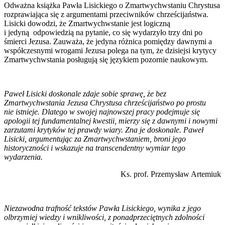
Odważna książka Pawła Lisickiego o Zmartwychwstaniu Chrystusa
rozprawiająca się z argumentami przeciwników chrześcijaństwa.
Lisicki dowodzi, że Zmartwychwstanie jest logiczną
i jedyną odpowiedzią na pytanie, co się wydarzyło trzy dni po
śmierci Jezusa. Zauważa, że jedyna różnica pomiędzy dawnymi a
współczesnymi wrogami Jezusa polega na tym, że dzisiejsi krytycy
Zmartwychwstania posługują się językiem pozornie naukowym.
Paweł Lisicki doskonale zdaje sobie sprawę, że bez
Zmartwychwstania Jezusa Chrystusa chrześcijaństwo po prostu
nie istnieje. Dlatego w swojej najnowszej pracy podejmuje się
apologii tej fundamentalnej kwestii, mierzy się z dawnymi i nowymi
zarzutami krytyków tej prawdy wiary. Zna je doskonale. Paweł
Lisicki, argumentując za Zmartwychwstaniem, broni jego
historyczności i wskazuje na transcendentny wymiar tego
wydarzenia.
Ks. prof. Przemysław Artemiuk
Niezawodna trafność tekstów Pawła Lisickiego, wynika z jego
olbrzymiej wiedzy i wnikliwości, z ponadprzeciętnych zdolności