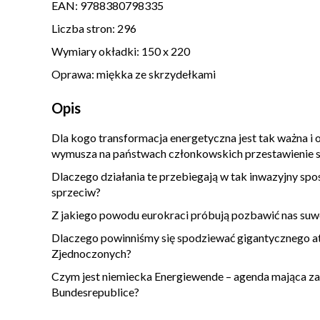
EAN:
9788380798335
Liczba stron:
296
Wymiary okładki:
150 x 220
Oprawa:
miękka ze skrzydełkami
Opis
Dla kogo transformacja energetyczna jest tak ważna i
wymusza na państwach członkowskich przestawienie si
Dlaczego działania te przebiegają w tak inwazyjny sp
sprzeciw?
Z jakiego powodu eurokraci próbują pozbawić nas suw
Dlaczego powinniśmy się spodziewać gigantycznego at
Zjednoczonych?
Czym jest niemiecka Energiewende – agenda mająca z
Bundesrepublice?