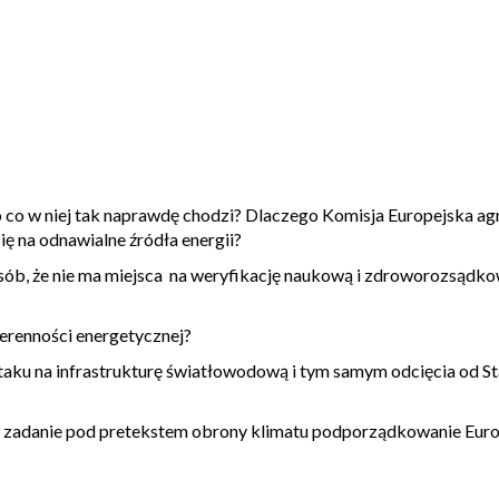
 o co w niej tak naprawdę chodzi? Dlaczego Komisja Europejska a
ę na odnawialne źródła energii?
osób, że nie ma miejsca na weryfikację naukową i zdroworozsądk
erenności energetycznej?
aku na infrastrukturę światłowodową i tym samym odcięcia od S
a zadanie pod pretekstem obrony klimatu podporządkowanie Eur