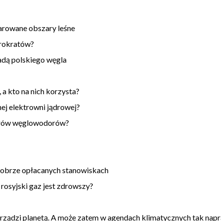
arowane obszary leśne
urokratów?
dą polskiego węgla
a kto na nich korzysta?
j elektrowni jądrowej?
erów węglowodorów?
dobrze opłacanych stanowiskach
osyjski gaz jest zdrowszy?
e – rządzi planetą. A może zatem w agendach klimatycznych tak na