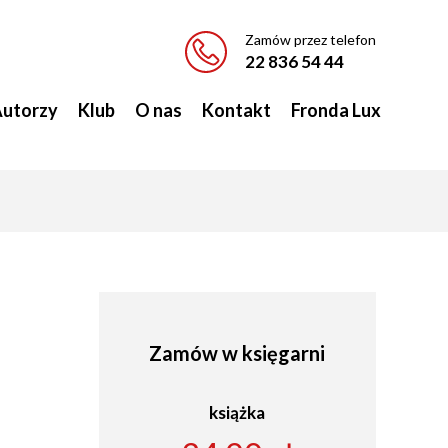
Zamów przez telefon
22 836 54 44
utorzy
Klub
O nas
Kontakt
Fronda Lux
Zamów w księgarni
książka