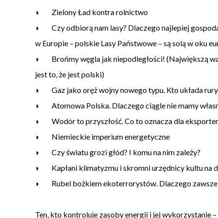
◗ Zielony Ład kontra rolnictwo
◗ Czy odbiorą nam lasy? Dlaczego najlepiej gospod
w Europie – polskie Lasy Państwowe – są solą w oku e
◗ Brońmy węgla jak niepodległości! (Największą wa
jest to, że jest polski)
◗ Gaz jako oręż wojny nowego typu. Kto układa rury, 
◗ Atomowa Polska. Dlaczego ciągle nie mamy własne
◗ Wodór to przyszłość. Co to oznacza dla eksport
◗ Niemieckie imperium energetyczne
◗ Czy światu grozi głód? I komu na nim zależy?
◗ Kapłani klimatyzmu i skromni urzędnicy kultu na 
◗ Rubel bożkiem ekoterrorystów. Dlaczego zawsze r
Ten, kto kontroluje zasoby energii i jej wykorzystani