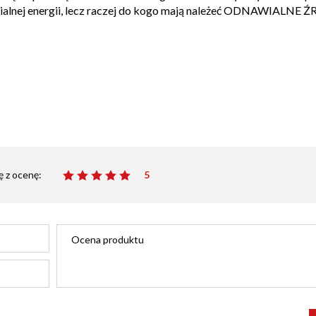
awialnej energii, lecz raczej do kogo mają należeć ODNAWIALNE
ę z ocenę:
5