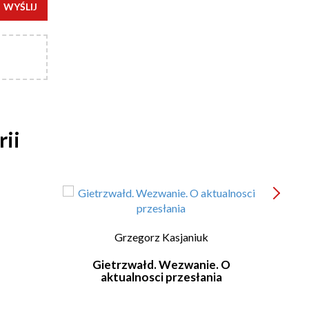
WYŚLIJ
rii
Grzegorz Kasjaniuk
Gietrzwałd. Wezwanie. O
Obj
aktualnosci przesłania