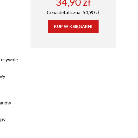
34,90 zł
Cena detaliczna: 54,90 zł
KUP W KSIĘGARNI
gresywnie
owy
tanów
opy