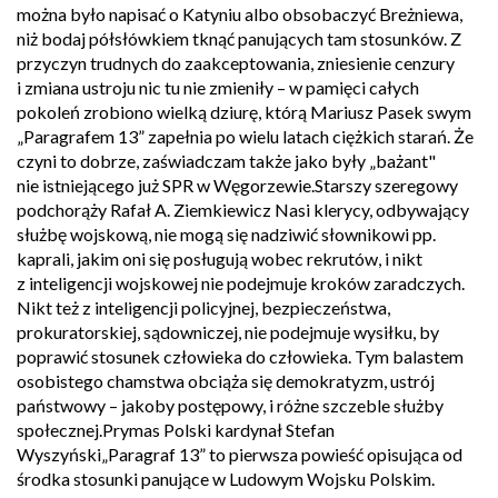
można było napisać o Katyniu albo obsobaczyć Breżniewa,
niż bodaj półsłówkiem tknąć panujących tam stosunków. Z
przyczyn trudnych do zaakceptowania, zniesienie cenzury
i zmiana ustroju nic tu nie zmieniły – w pamięci całych
pokoleń zrobiono wielką dziurę, którą Mariusz Pasek swym
„Paragrafem 13” zapełnia po wielu latach ciężkich starań. Że
czyni to dobrze, zaświadczam także jako były „bażant"
nie istniejącego już SPR w Węgorzewie.Starszy szeregowy
podchorąży Rafał A. Ziemkiewicz Nasi klerycy, odbywający
służbę wojskową, nie mogą się nadziwić słownikowi pp.
kaprali, jakim oni się posługują wobec rekrutów, i nikt
z inteligencji wojskowej nie podejmuje kroków zaradczych.
Nikt też z inteligencji policyjnej, bezpieczeństwa,
prokuratorskiej, sądowniczej, nie podejmuje wysiłku, by
poprawić stosunek człowieka do człowieka. Tym balastem
osobistego chamstwa obciąża się demokratyzm, ustrój
państwowy – jakoby postępowy, i różne szczeble służby
społecznej.Prymas Polski kardynał Stefan
Wyszyński„Paragraf 13” to pierwsza powieść opisująca od
środka stosunki panujące w Ludowym Wojsku Polskim.