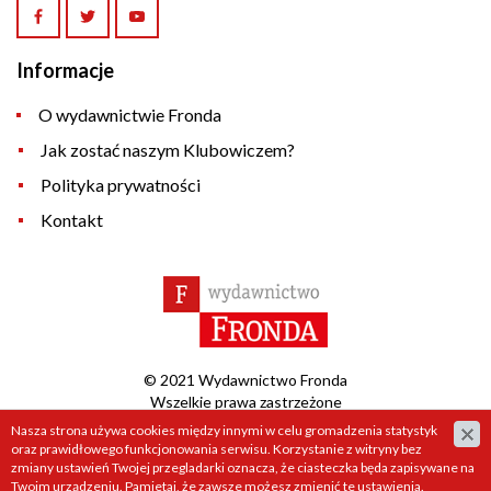
Informacje
O wydawnictwie Fronda
Jak zostać naszym Klubowiczem?
Polityka prywatności
Kontakt
© 2021 Wydawnictwo Fronda
Wszelkie prawa zastrzeżone
Nasza strona używa cookies między innymi w celu gromadzenia statystyk
Projekt &
cms
:
www.zstudio.pl
oraz prawidłowego funkcjonowania serwisu. Korzystanie z witryny bez
zmiany ustawień Twojej przegladarki oznacza, że ciasteczka będa zapisywane na
Twoim urządzeniu. Pamietaj, że zawsze możesz zmienić te ustawienia.