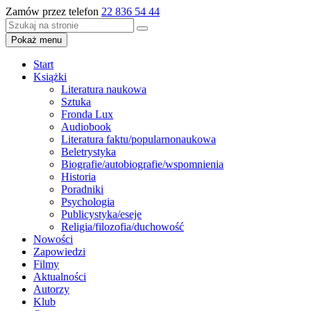
Zamów przez telefon
22 836 54 44
Pokaż menu
Start
Książki
Literatura naukowa
Sztuka
Fronda Lux
Audiobook
Literatura faktu/popularnonaukowa
Beletrystyka
Biografie/autobiografie/wspomnienia
Historia
Poradniki
Psychologia
Publicystyka/eseje
Religia/filozofia/duchowość
Nowości
Zapowiedzi
Filmy
Aktualności
Autorzy
Klub