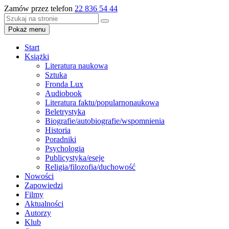
Zamów przez telefon
22 836 54 44
Pokaż menu
Start
Książki
Literatura naukowa
Sztuka
Fronda Lux
Audiobook
Literatura faktu/popularnonaukowa
Beletrystyka
Biografie/autobiografie/wspomnienia
Historia
Poradniki
Psychologia
Publicystyka/eseje
Religia/filozofia/duchowość
Nowości
Zapowiedzi
Filmy
Aktualności
Autorzy
Klub