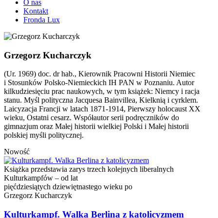
O nas
Kontakt
Fronda Lux
Grzegorz Kucharczyk
(Ur. 1969) doc. dr hab., Kierownik Pracowni Historii Niemiec
i Stosunków Polsko-Niemieckich IH PAN w Poznaniu. Autor
kilkudziesięciu prac naukowych, w tym książek: Niemcy i racja
stanu. Myśl polityczna Jacquesa Bainvillea, Kielknią i cyrklem.
Laicyzacja Francji w latach 1871-1914, Pierwszy holocaust XX
wieku, Ostatni cesarz. Współautor serii podręczników do
gimnazjum oraz Małej historii wielkiej Polski i Małej historii
polskiej myśli politycznej.
Nowość
Książka przedstawia zarys trzech kolejnych liberalnych
Kulturkampfów – od lat
pięćdziesiątych dziewiętnastego wieku po
Grzegorz Kucharczyk
Kulturkampf. Walka Berlina z katolicyzmem