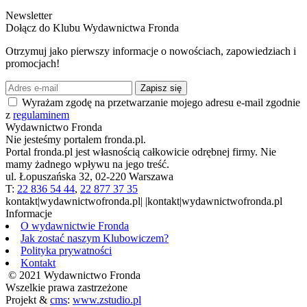
Newsletter
Dołącz do Klubu Wydawnictwa Fronda
Otrzymuj jako pierwszy informacje o nowościach, zapowiedziach i
promocjach!
Zapisz się
Wyrażam zgodę na przetwarzanie mojego adresu e-mail zgodnie
z
regulaminem
Wydawnictwo Fronda
Nie jesteśmy portalem fronda.pl.
Portal fronda.pl jest własnością całkowicie odrębnej firmy. Nie
mamy żadnego wpływu na jego treść.
ul. Łopuszańska 32, 02-220 Warszawa
T:
22 836 54 44
,
22 877 37 35
kontakt|wydawnictwofronda.pl| |kontakt|wydawnictwofronda.pl
Informacje
O wydawnictwie Fronda
Jak zostać naszym Klubowiczem?
Polityka prywatności
Kontakt
© 2021 Wydawnictwo Fronda
Wszelkie prawa zastrzeżone
Projekt &
cms
:
www.zstudio.pl